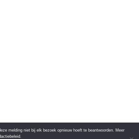
 deze melding niet bij elk bezoek opnieuw hoeft te beantwoorden. Meer
actiebeleid.