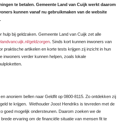
eningen te betalen. Gemeente Land van Cuijk werkt daarom
nwoners kunnen vanaf nu gebruikmaken van de website
.
or hulp bij geldzaken. Gemeente Land van Cuijk zet alle
andvancuijk.nl/geldzorgen
. Sinds kort kunnen inwoners van
or praktische artikelen en korte tests krijgen zij inzicht in hun
s die inwoners verder kunnen helpen, zoals lokale
ulploketten.
 en anoniem bellen naar Geldfit op 0800-8115. Zo ontdekken zij
 geld te krijgen. Wethouder Joost Hendriks is tevreden met de
 zo goed mogelijk ondersteunen. Daarom zoeken we de
brede ervaring om de financiële situatie van mensen fit te