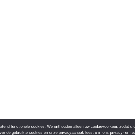
sluitend functionele cookies. We onthouden alleen uw cookievoorkeur, zodat u
over de gebruikte cookies en onze privacyaanpak leest u in ons privacy- en red