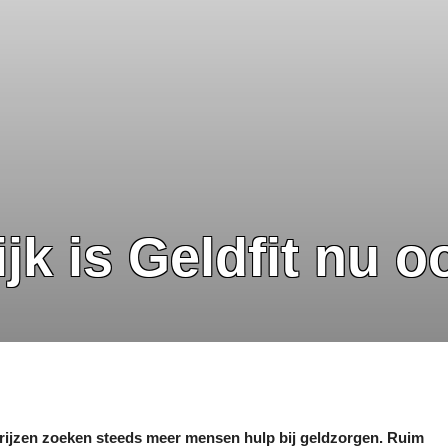
jk is Geldfit nu 
eprijzen zoeken steeds meer mensen hulp bij geldzorgen. Ruim