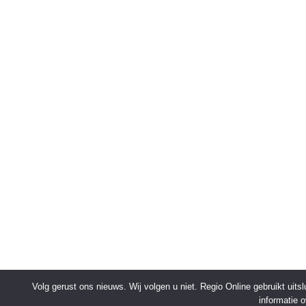
Volg gerust ons nieuws. Wij volgen u niet. Regio Online gebruikt uit
informatie 