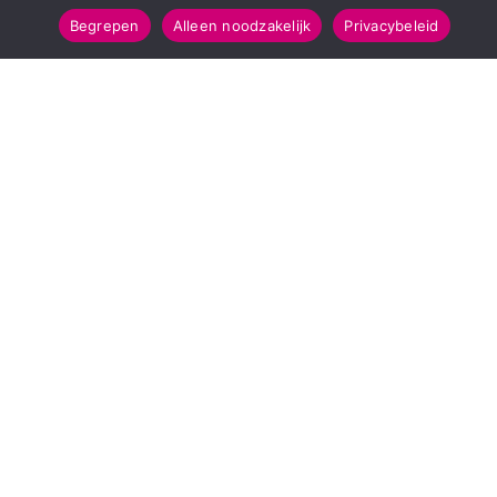
Begrepen
Alleen noodzakelijk
Privacybeleid
POPULAIRE TOPICS
112 & Handhaving
Amusement
Kunst & Cultuur
Leefomgeving
Mens & Maatschappij
Recreatie
Sport & Bewegen