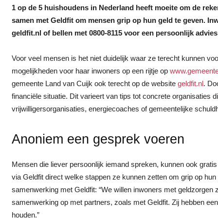
1 op de 5 huishoudens in Nederland heeft moeite om de rek
samen met Geldfit om mensen grip op hun geld te geven. I
geldfit.nl of bellen met 0800-8115 voor een persoonlijk advies
Voor veel mensen is het niet duidelijk waar ze terecht kunnen vo
mogelijkheden voor haar inwoners op een rijtje op
www.gemeentel
gemeente Land van Cuijk ook terecht op de website
geldfit.nl
. Do
financiële situatie. Dit varieert van tips tot concrete organisatie
vrijwilligersorganisaties, energiecoaches of gemeentelijke schuldh
Anoniem een gesprek voeren
Mensen die liever persoonlijk iemand spreken, kunnen ook gratis
via Geldfit direct welke stappen ze kunnen zetten om grip op hun
samenwerking met Geldfit: “We willen inwoners met geldzorgen
samenwerking op met partners, zoals met Geldfit. Zij hebben een 
houden.”