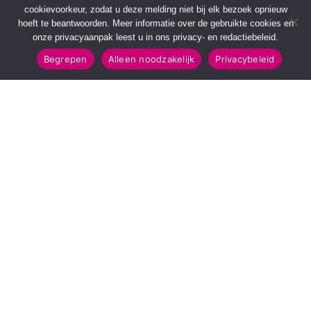
cookievoorkeur, zodat u deze melding niet bij elk bezoek opnieuw
hoeft te beantwoorden. Meer informatie over de gebruikte cookies en
onze privacyaanpak leest u in ons privacy- en redactiebeleid.
Begrepen
Alleen noodzakelijk
Privacybeleid
SNELMENU
POPULAIRE TOPICS
Voorpagina
112 & Handhaving
Kies jouw regio
Amusement
Binnenland
Kunst & Cultuur
Buitenland
Leefomgeving
Mens & Maatschappij
Recreatie
Sport & Bewegen