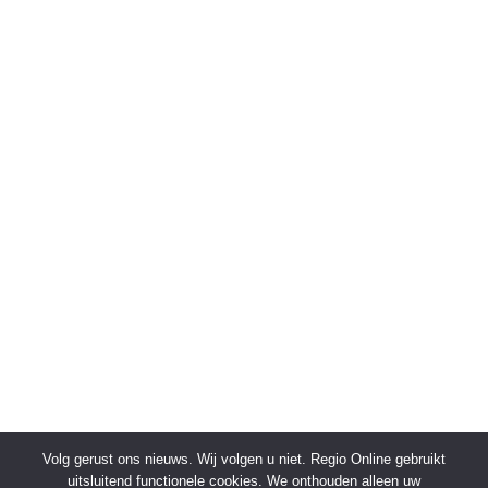
Volg gerust ons nieuws. Wij volgen u niet. Regio Online gebruikt
uitsluitend functionele cookies. We onthouden alleen uw