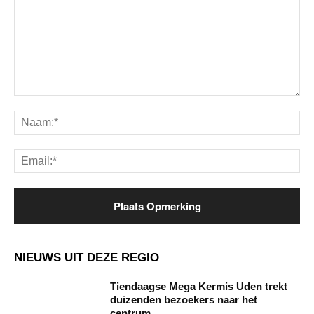
Opmerking:
Na
Ema
NIEUWS UIT DEZE REGIO
Tiendaagse Mega Kermis Uden trekt
duizenden bezoekers naar het
centrum