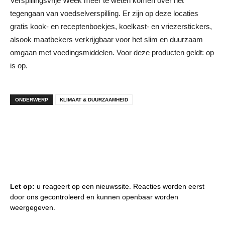
Verspillingsvrije Week meer te weten komen over het
tegengaan van voedselverspilling. Er zijn op deze locaties
gratis kook- en receptenboekjes, koelkast- en vriezerstickers,
alsook maatbekers verkrijgbaar voor het slim en duurzaam
omgaan met voedingsmiddelen. Voor deze producten geldt: op
is op.
ONDERWERP
KLIMAAT & DUURZAAMHEID
Let op:
u reageert op een nieuwssite. Reacties worden eerst
door ons gecontroleerd en kunnen openbaar worden
weergegeven.