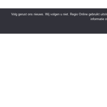
Volg gerust ons nieuws. Wij volgen u niet. Regio Online gebruikt uit
informatie 
SNELMENU
Voorpagina
Kies jouw regio
Binnenland