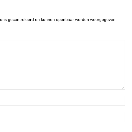
or ons gecontroleerd en kunnen openbaar worden weergegeven.
Naa
Ema