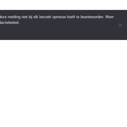
 deze melding niet bij elk bezoek opnieuw hoeft te beantwoorden. Meer
actiebeleid.
INFORMATIE
Over Regio Online
Contact
Voor bedrijven