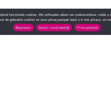
sluitend functionele cookies. We onthouden alleen uw cookievoorkeur, zodat u
over de gebruikte cookies en onze privacyaanpak leest u in ons privacy- en red
Begrepen
Alleen noodzakelijk
Privacybeleid
POPULAIRE TOPICS
112 & Handhaving
Amusement
Kunst & Cultuur