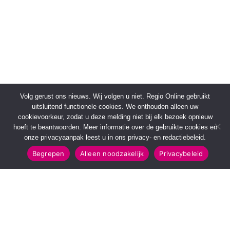
Volg gerust ons nieuws. Wij volgen u niet. Regio Online gebruikt
uitsluitend functionele cookies. We onthouden alleen uw
cookievoorkeur, zodat u deze melding niet bij elk bezoek opnieuw
hoeft te beantwoorden. Meer informatie over de gebruikte cookies en
onze privacyaanpak leest u in ons privacy- en redactiebeleid.
Begrepen
Alleen noodzakelijk
Privacybeleid
SNELMENU
POPULAIRE TOPICS