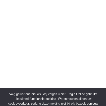
Volg gerust ons nieuws. Wij volgen u niet. Regio Online gebruikt
uitsluitend functionele cookies. We onthouden alleen uw
cookievoorkeur, zodat u deze melding niet bij elk bezoek opnieuw