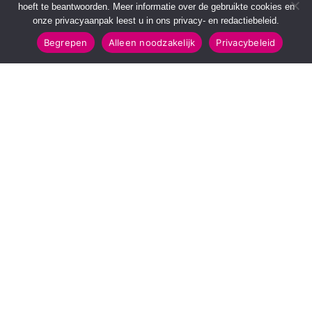
hoeft te beantwoorden. Meer informatie over de gebruikte cookies en
onze privacyaanpak leest u in ons privacy- en redactiebeleid.
Begrepen
Alleen noodzakelijk
Privacybeleid
SNELMENU
POPULAIRE TOPICS
Voorpagina
112 & Handhaving
Kies jouw regio
Amusement
Binnenland
Kunst & Cultuur
Buitenland
Leefomgeving
Mens & Maatschappij
Recreatie
Sport & Bewegen
INFORMATIE