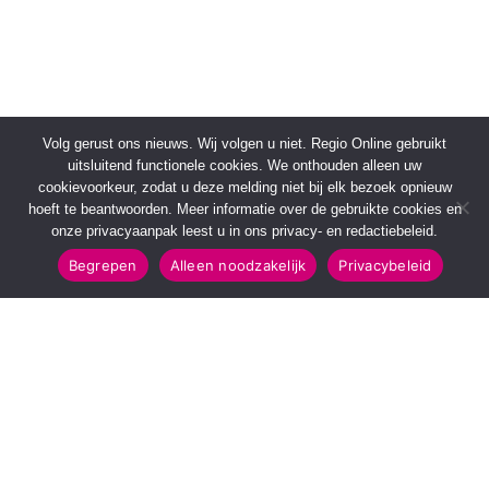
Volg gerust ons nieuws. Wij volgen u niet. Regio Online gebruikt
uitsluitend functionele cookies. We onthouden alleen uw
cookievoorkeur, zodat u deze melding niet bij elk bezoek opnieuw
hoeft te beantwoorden. Meer informatie over de gebruikte cookies en
onze privacyaanpak leest u in ons privacy- en redactiebeleid.
Begrepen
Alleen noodzakelijk
Privacybeleid
SNELMENU
POPULAIRE TOPICS
Voorpagina
112 & Handhaving
Kies jouw regio
Amusement