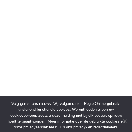
Volg gerust ons nieuws. Wij volgen u niet. Regio Online gebruikt
uitsluitend functionele cookies. We onthouden alleen uw
cookievoorkeur, zodat u deze melding niet bij elk bezoek opnieuw
hoeft te beantwoorden. Meer informatie over de gebruikte cookies en
onze privacyaanpak leest u in ons privacy- en redactiebeleid.