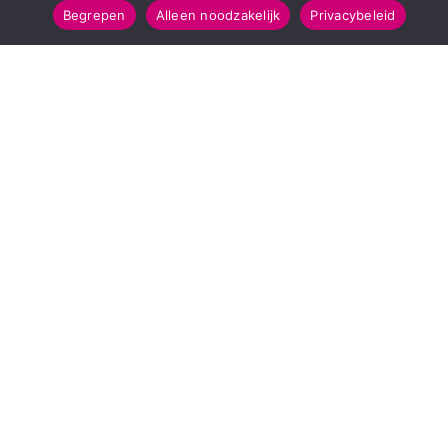
Begrepen
Alleen noodzakelijk
Privacybeleid
SNELMENU
POPULAIRE TOPICS
Voorpagina
112 & Handhaving
Kies jouw regio
Amusement
Binnenland
Kunst & Cultuur
Buitenland
Leefomgeving
Mens & Maatschappij
Recreatie
Sport & Bewegen
INFORMATIE
Over Regio Online
Contact