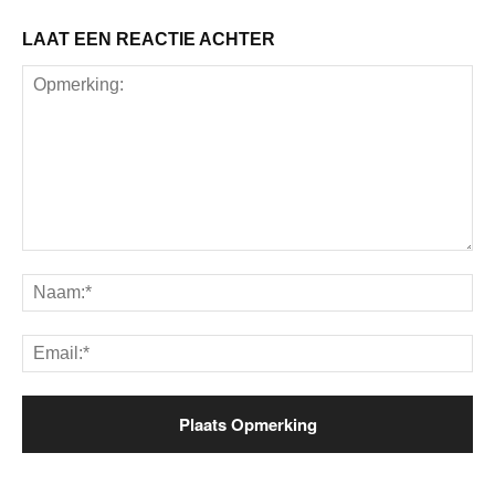
LAAT EEN REACTIE ACHTER
Opmerking:
Na
Ema