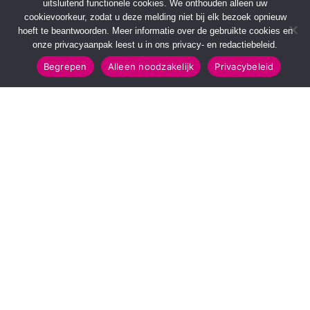
uitsluitend functionele cookies. We onthouden alleen uw
cookievoorkeur, zodat u deze melding niet bij elk bezoek opnieuw
hoeft te beantwoorden. Meer informatie over de gebruikte cookies en
onze privacyaanpak leest u in ons privacy- en redactiebeleid.
Begrepen
Alleen noodzakelijk
Privacybeleid
SNELMENU
POPULAIRE TOPICS
Voorpagina
112 & Handhaving
Kies jouw regio
Amusement
Binnenland
Kunst & Cultuur
Buitenland
Leefomgeving
Mens & Maatschappij
Recreatie
Sport & Bewegen