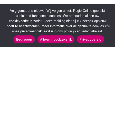
Volg gerust ons nieuws. Wij volgen u niet. Regio Online gebruikt
uitsluitend functionele cookies. We onthouden alleen uw
cookievoorkeur, zodat u deze melding niet bij elk bezoek opnieuw
hoeft te beantwoorden. Meer informatie over de gebruikte cookies en
onze privacyaanpak leest u in ons privacy- en redactiebeleid.
Begrepen
Alleen noodzakelijk
Privacybeleid
SNELMENU
POPULAIRE TOPICS
Voorpagina
112 & Handhaving
Kies jouw regio
Amusement
Binnenland
Kunst & Cultuur
Buitenland
Leefomgeving
Mens & Maatschappij
Recreatie