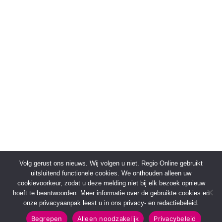
Volg gerust ons nieuws. Wij volgen u niet. Regio Online gebruikt
uitsluitend functionele cookies. We onthouden alleen uw
cookievoorkeur, zodat u deze melding niet bij elk bezoek opnieuw
hoeft te beantwoorden. Meer informatie over de gebruikte cookies en
onze privacyaanpak leest u in ons privacy- en redactiebeleid.
Begrepen
Alleen noodzakelijk
Privacybeleid