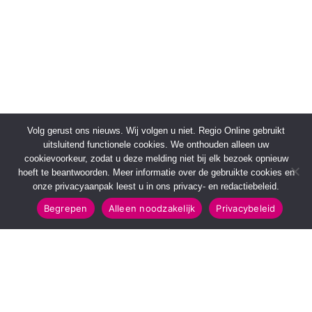
Volg gerust ons nieuws. Wij volgen u niet. Regio Online gebruikt
uitsluitend functionele cookies. We onthouden alleen uw
cookievoorkeur, zodat u deze melding niet bij elk bezoek opnieuw
hoeft te beantwoorden. Meer informatie over de gebruikte cookies en
onze privacyaanpak leest u in ons privacy- en redactiebeleid.
Begrepen
Alleen noodzakelijk
Privacybeleid
SNELMENU
POPULAIRE TOPICS