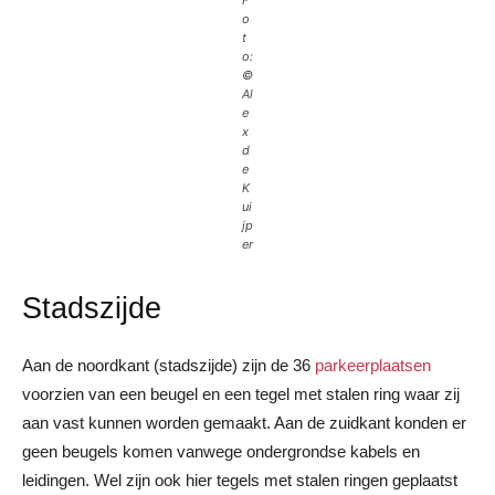
o
t
o:
©
Al
e
x
d
e
K
ui
jp
er
Stadszijde
Aan de noordkant (stadszijde) zijn de 36
parkeerplaatsen
voorzien van een beugel en een tegel met stalen ring waar zij
aan vast kunnen worden gemaakt. Aan de zuidkant konden er
geen beugels komen vanwege ondergrondse kabels en
leidingen. Wel zijn ook hier tegels met stalen ringen geplaatst