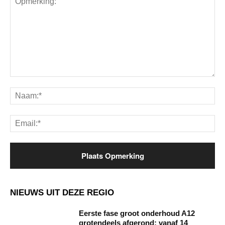
Opmerking:
Na
Ema
NIEUWS UIT DEZE REGIO
Eerste fase groot onderhoud A12
grotendeels afgerond; vanaf 14