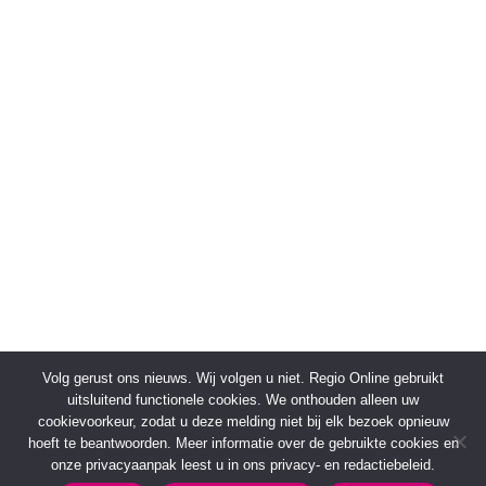
Volg gerust ons nieuws. Wij volgen u niet. Regio Online gebruikt
uitsluitend functionele cookies. We onthouden alleen uw
cookievoorkeur, zodat u deze melding niet bij elk bezoek opnieuw
hoeft te beantwoorden. Meer informatie over de gebruikte cookies en
onze privacyaanpak leest u in ons privacy- en redactiebeleid.