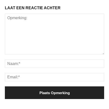
LAAT EEN REACTIE ACHTER
Opmerking:
Na
Ema