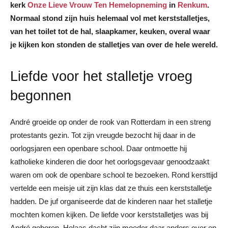
kerk
Onze Lieve Vrouw Ten Hemelopneming
in
Renkum
.
Normaal stond zijn huis helemaal vol met kerststalletjes,
van het toilet tot de hal, slaapkamer, keuken, overal waar
je kijken kon stonden de stalletjes van over de hele wereld.
Liefde voor het stalletje vroeg
begonnen
André groeide op onder de rook van Rotterdam in een streng
protestants gezin. Tot zijn vreugde bezocht hij daar in de
oorlogsjaren een openbare school. Daar ontmoette hij
katholieke kinderen die door het oorlogsgevaar genoodzaakt
waren om ook de openbare school te bezoeken. Rond kersttijd
vertelde een meisje uit zijn klas dat ze thuis een kerststalletje
hadden. De juf organiseerde dat de kinderen naar het stalletje
mochten komen kijken. De liefde voor kerststalletjes was bij
André geboren. Helaas dacht zijn moeder daar anders over en