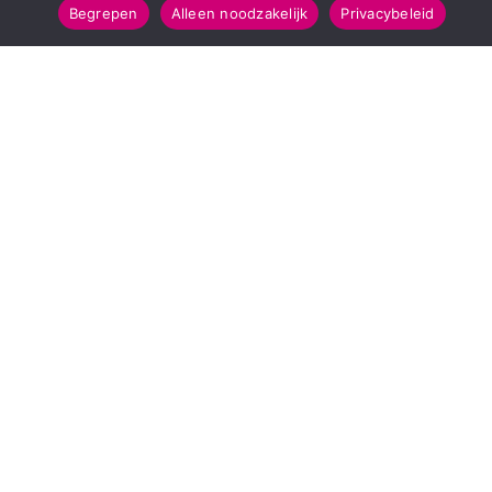
Begrepen
Alleen noodzakelijk
Privacybeleid
SNELMENU
POPULAIRE TOPICS
Voorpagina
112 & Handhaving
Kies jouw regio
Amusement
Binnenland
Kunst & Cultuur
Buitenland
Leefomgeving
Mens & Maatschappij
Recreatie
Sport & Bewegen
INFORMATIE
Over Regio Online
Contact