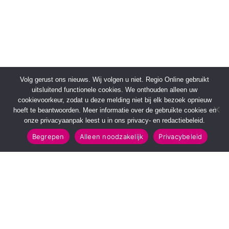
Volg gerust ons nieuws. Wij volgen u niet. Regio Online gebruikt
uitsluitend functionele cookies. We onthouden alleen uw
cookievoorkeur, zodat u deze melding niet bij elk bezoek opnieuw
hoeft te beantwoorden. Meer informatie over de gebruikte cookies en
onze privacyaanpak leest u in ons privacy- en redactiebeleid.
Begrepen
Alleen noodzakelijk
Privacybeleid
SNELMENU
POPULAIRE TOPICS
Voorpagina
112 & Handhaving