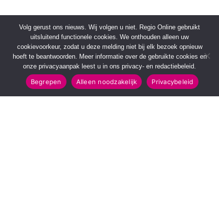
Volg gerust ons nieuws. Wij volgen u niet. Regio Online gebruikt
uitsluitend functionele cookies. We onthouden alleen uw
cookievoorkeur, zodat u deze melding niet bij elk bezoek opnieuw
hoeft te beantwoorden. Meer informatie over de gebruikte cookies en
onze privacyaanpak leest u in ons privacy- en redactiebeleid.
Begrepen
Alleen noodzakelijk
Privacybeleid
SNELMENU
POPULAIRE TOPICS
Voorpagina
112 & Handhaving
Kies jouw regio
Amusement
Binnenland
Kunst & Cultuur
Buitenland
Leefomgeving
Mens & Maatschappij