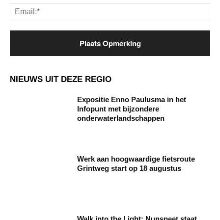
Ema
NIEUWS UIT DEZE REGIO
Expositie Enno Paulusma in het
Infopunt met bijzondere
onderwaterlandschappen
Werk aan hoogwaardige fietsroute
Grintweg start op 18 augustus
Walk into the Light: Nunspeet staat