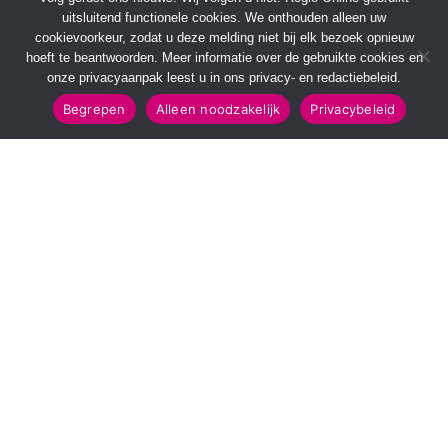
uitsluitend functionele cookies. We onthouden alleen uw
cookievoorkeur, zodat u deze melding niet bij elk bezoek opnieuw
hoeft te beantwoorden. Meer informatie over de gebruikte cookies en
onze privacyaanpak leest u in ons privacy- en redactiebeleid.
Begrepen
Alleen noodzakelijk
Privacybeleid
SNELMENU
POPULAIRE TOPICS
Voorpagina
112 & Handhaving
Kies jouw regio
Amusement
Binnenland
Kunst & Cultuur
Buitenland
Leefomgeving
Mens & Maatschappij
Recreatie
Sport & Bewegen