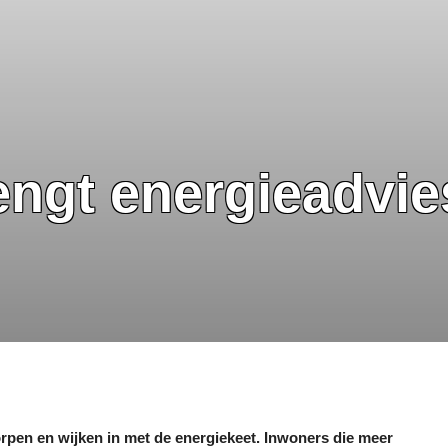
engt energieadvi
en en wijken in met de energiekeet. Inwoners die meer