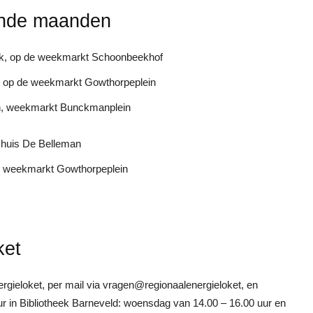
ende maanden
oek, op de weekmarkt Schoonbeekhof
d, op de weekmarkt Gowthorpeplein
zen, weekmarkt Bunckmanplein
pshuis De Belleman
d, weekmarkt Gowthorpeplein
ket
ergieloket, per mail via vragen@regionaalenergieloket, en
ur in Bibliotheek Barneveld: woensdag van 14.00 – 16.00 uur en