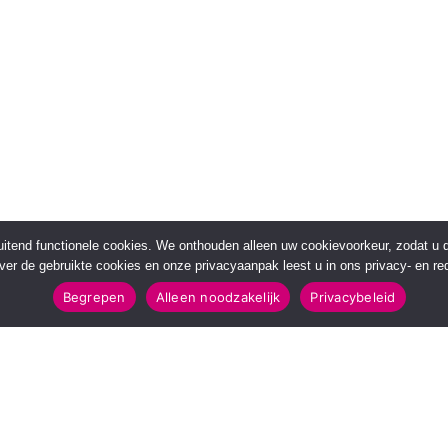
sluitend functionele cookies. We onthouden alleen uw cookievoorkeur, zodat u
over de gebruikte cookies en onze privacyaanpak leest u in ons privacy- en red
Begrepen
Alleen noodzakelijk
Privacybeleid