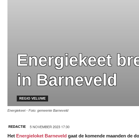
Energiekeet br
in Barneveld
REGIO VELUWE
Energiekeet - Foto: gemeente Barneveld
5 NOVEMBER 2023 17:30
REDACTIE
Het
Energieloket Barneveld
gaat de komende maanden de dorp