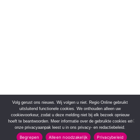
Volg gerust ons nieuws. Wij volgen u niet. Regio Online gebruikt
uitsluitend functionele cookies. We onthouden alleen uw
cookievoorkeur, zodat u deze melding niet bij elk bezoek opnieuw
hoeft te beantwoorden. Meer informatie over de gebruikte cookies en
onze privacyaanpak leest u in ons privacy- en redactiebeleid.
Begrepen
Alleen noodzakelijk
Privacybeleid