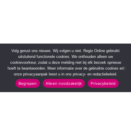
Volg gerust ons nieuws. Wij volgen u niet. Regio Online gebruikt
uitsluitend functionele cookies. We onthouden alleen uw
cookievoorkeur, zodat u deze melding niet bij elk bezoek opnieuw
hoeft te beantwoorden. Meer informatie over de gebruikte cookies en
onze privacyaanpak leest u in ons privacy- en redactiebeleid.
Begrepen
Alleen noodzakelijk
Privacybeleid
SNELMENU
POPULAIRE TOPICS
Voorpagina
112 & Handhaving