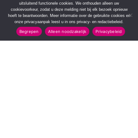
uitsluitend functionele cookies. We onthouden alleen uw
cookievoorkeur, zodat u deze melding niet bij elk bezoek opnieuw
hoeft te beantwoorden. Meer informatie over de gebruikte cookies en
onze privacyaanpak leest u in ons privacy- en redactiebeleid.
Begrepen
Alleen noodzakelijk
Privacybeleid
SNELMENU
POPULAIRE TOPICS
Voorpagina
112 & Handhaving
Kies jouw regio
Amusement
Binnenland
Kunst & Cultuur
Buitenland
Leefomgeving
Mens & Maatschappij
Recreatie
Sport & Bewegen