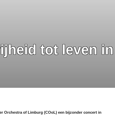
jheid tot leven i
er Orchestra of Limburg (COoL) een bijzonder concert in