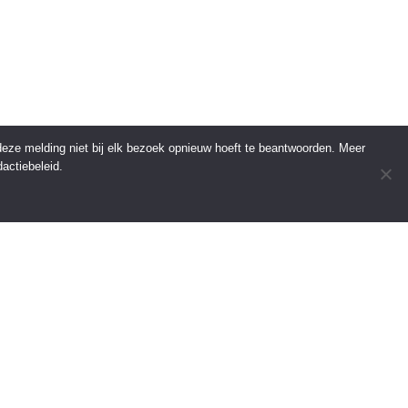
 deze melding niet bij elk bezoek opnieuw hoeft te beantwoorden. Meer
actiebeleid.