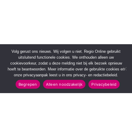
Volg gerust ons nieuws. Wij volgen u niet. Regio Online gebruikt
uitsluitend functionele cookies. We onthouden alleen uw
cookievoorkeur, zodat u deze melding niet bij elk bezoek opnieuw
hoeft te beantwoorden. Meer informatie over de gebruikte cookies en
onze privacyaanpak leest u in ons privacy- en redactiebeleid.
Begrepen
Alleen noodzakelijk
Privacybeleid
SNELMENU
POPULAIRE TOPICS
Voorpagina
112 & Handhaving