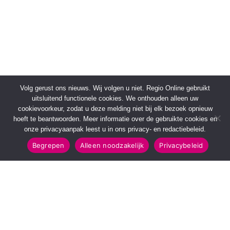
Volg gerust ons nieuws. Wij volgen u niet. Regio Online gebruikt
uitsluitend functionele cookies. We onthouden alleen uw
cookievoorkeur, zodat u deze melding niet bij elk bezoek opnieuw
hoeft te beantwoorden. Meer informatie over de gebruikte cookies en
onze privacyaanpak leest u in ons privacy- en redactiebeleid.
Begrepen
Alleen noodzakelijk
Privacybeleid
SNELMENU
POPULAIRE TOPICS
Voorpagina
112 & Handhaving