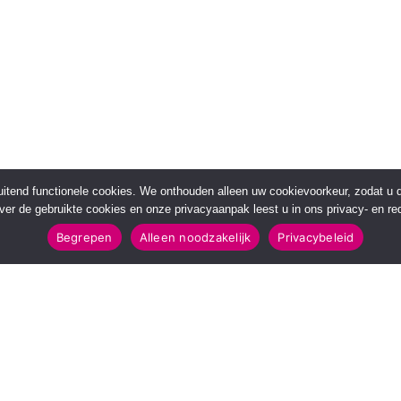
sluitend functionele cookies. We onthouden alleen uw cookievoorkeur, zodat u
over de gebruikte cookies en onze privacyaanpak leest u in ons privacy- en red
Begrepen
Alleen noodzakelijk
Privacybeleid