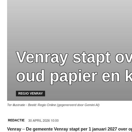
Venray stapt o
oud papier en 
REGIO VENRAY
Ter illustratie - Beeld: Regio Online (gegenereerd door Gemini AI)
30 APRIL 2026 10:00
REDACTIE
Venray
–
De gemeente Venray stapt per 1 januari 2027 over 