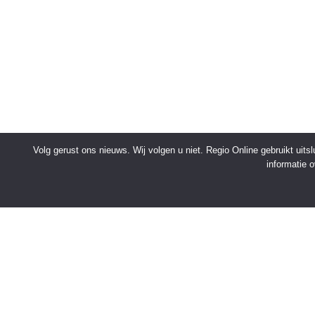
Volg gerust ons nieuws. Wij volgen u niet. Regio Online gebruikt uit
informatie 