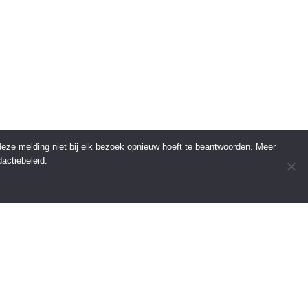
 deze melding niet bij elk bezoek opnieuw hoeft te beantwoorden. Meer
actiebeleid.