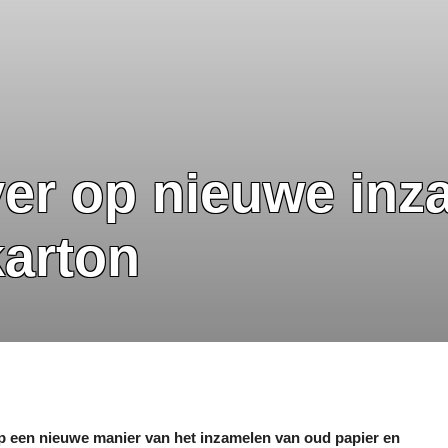
ver op nieuwe inz
karton
op een nieuwe manier van het inzamelen van oud papier en