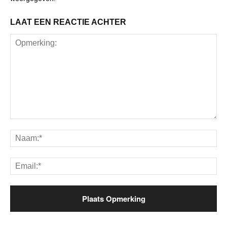
LAAT EEN REACTIE ACHTER
Opmerking:
Na
Ema