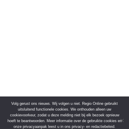
Volg gerust ons nieuws. Wij volgen u niet. Regio Online gebruikt
uitsluitend functionele cookies. We onthouden alleen uw
cookievoorkeur, zodat u deze melding niet bij elk bezoek opnieuw
hoeft te beantwoorden. Meer informatie over de gebruikte cookies en
onze privacyaanpak leest u in ons privacy- en redactiebeleid.