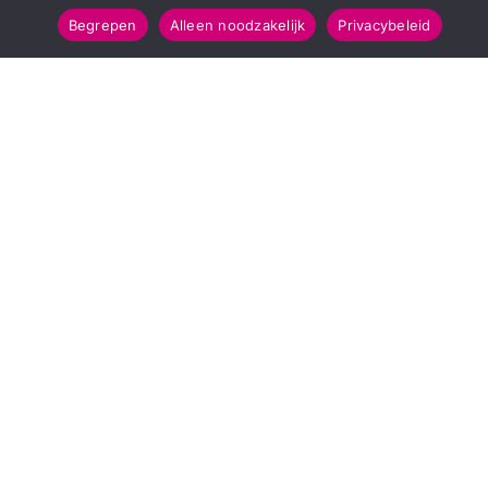
Begrepen
Alleen noodzakelijk
Privacybeleid
SNELMENU
POPULAIRE TOPICS
Voorpagina
112 & Handhaving
Kies jouw regio
Amusement
Binnenland
Kunst & Cultuur
Buitenland
Leefomgeving
Mens & Maatschappij
Recreatie
Sport & Bewegen
INFORMATIE
Over Regio Online
Contact