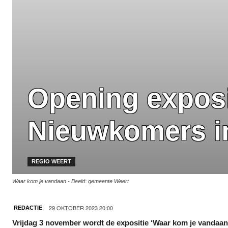
Opening exposi
Nieuwkomers in
REGIO WEERT
Waar kom je vandaan - Beeld: gemeente Weert
29 OKTOBER 2023 20:00
REDACTIE
Vrijdag 3 november wordt de expositie ‘Waar kom je vandaa