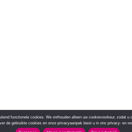
sluitend functionele cookies. We onthouden alleen uw cookievoorkeur, zodat u
over de gebruikte cookies en onze privacyaanpak leest u in ons privacy- en red