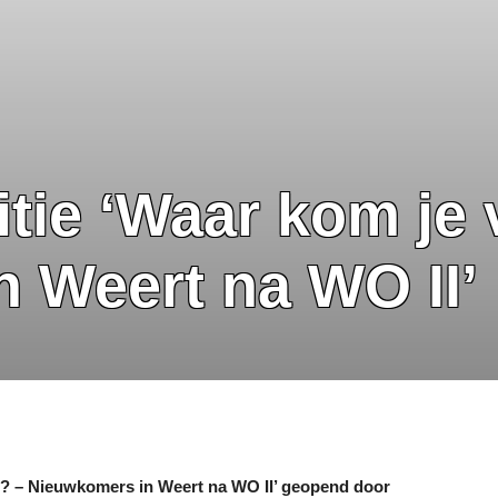
tie ‘Waar kom je
 Weert na WO II’
n? – Nieuwkomers in Weert na WO II’ geopend door