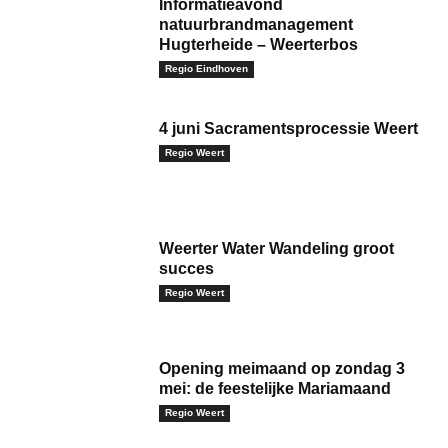
Informatieavond
natuurbrandmanagement
Hugterheide – Weerterbos
Regio Eindhoven
4 juni Sacramentsprocessie Weert
Regio Weert
Weerter Water Wandeling groot
succes
Regio Weert
Opening meimaand op zondag 3
mei: de feestelijke Mariamaand
Regio Weert