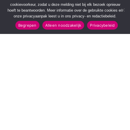
cookievoorkeur, zodat u deze melding niet bij elk bezoek opnieuw
hoeft te beantwoorden. Meer informatie over de gebruikte cookies en
onze privacyaanpak leest u in ons privacy- en redactiebeleid.
Begrepen
Alleen noodzakelijk
Privacybeleid
SNELMENU
POPULAIRE TOPICS
Voorpagina
112 & Handhaving
Kies jouw regio
Amusement
Binnenland
Kunst & Cultuur
Buitenland
Leefomgeving
Mens & Maatschappij
Recreatie
Sport & Bewegen