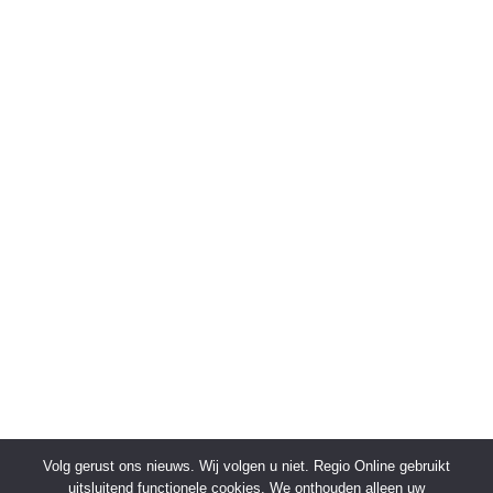
Volg gerust ons nieuws. Wij volgen u niet. Regio Online gebruikt
uitsluitend functionele cookies. We onthouden alleen uw