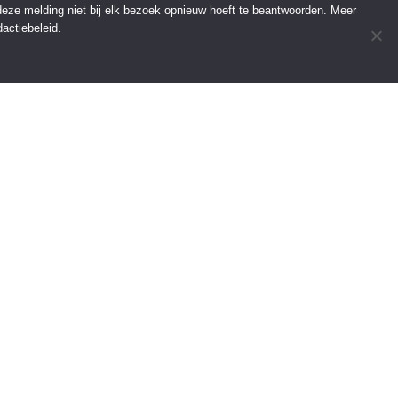
 deze melding niet bij elk bezoek opnieuw hoeft te beantwoorden. Meer
actiebeleid.
INFORMATIE
Over Regio Online
Contact
Voor bedrijven
Tip de redactie
———————————