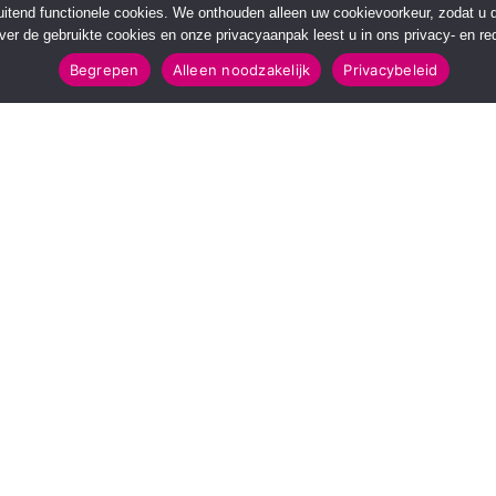
sluitend functionele cookies. We onthouden alleen uw cookievoorkeur, zodat u
over de gebruikte cookies en onze privacyaanpak leest u in ons privacy- en red
Begrepen
Alleen noodzakelijk
Privacybeleid
POPULAIRE TOPICS
112 & Handhaving
Amusement
Kunst & Cultuur
Leefomgeving
Mens & Maatschappij