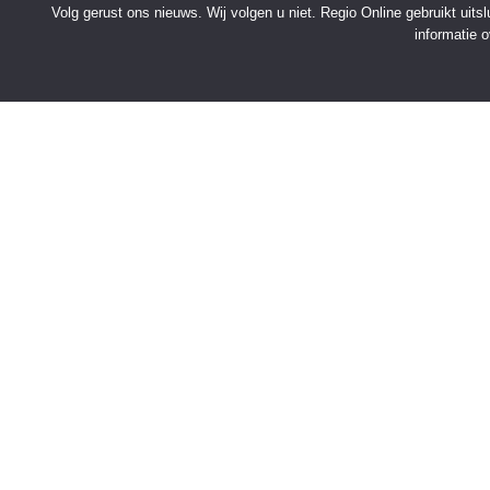
Volg gerust ons nieuws. Wij volgen u niet. Regio Online gebruikt uit
informatie 
SNELMENU
Voorpagina
Kies jouw regio
Binnenland
Buitenland