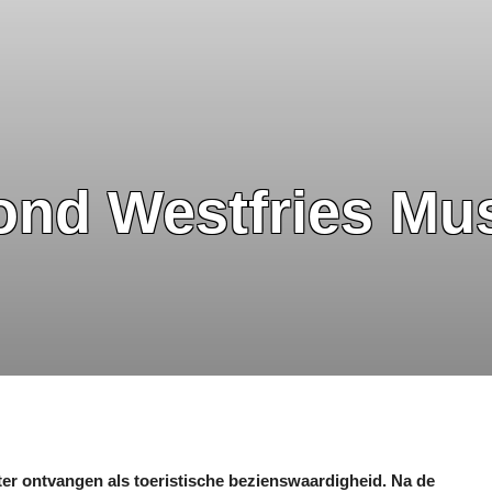
oond Westfries M
er ontvangen als toeristische bezienswaardigheid. Na de