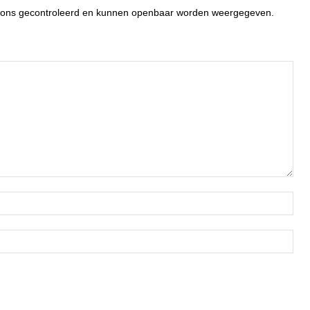
or ons gecontroleerd en kunnen openbaar worden weergegeven.
Naa
Ema