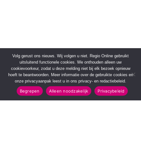
Volg gerust ons nieuws. Wij volgen u niet. Regio Online gebruikt
uitsluitend functionele cookies. We onthouden alleen uw
cookievoorkeur, zodat u deze melding niet bij elk bezoek opnieuw
hoeft te beantwoorden. Meer informatie over de gebruikte cookies en
onze privacyaanpak leest u in ons privacy- en redactiebeleid.
Begrepen
Alleen noodzakelijk
Privacybeleid
SNELMENU
POPULAIRE TOPICS
Voorpagina
112 & Handhaving