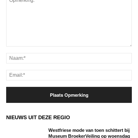
Opmerking:
Na
Ema
NIEUWS UIT DEZE REGIO
Westfriese mode van toen schittert bij
Museum BroekerVeiling op woensdag