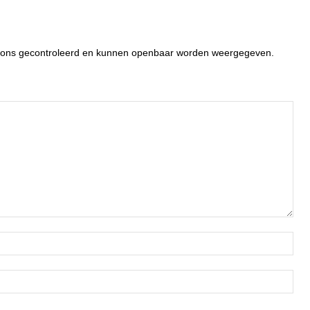
or ons gecontroleerd en kunnen openbaar worden weergegeven.
Naa
Ema