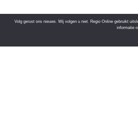
Volg gerust ons nieuws. Wij volgen u niet. Regio Online gebruikt uit
informatie 
SNELMENU
Voorpagina
Kies jouw regio