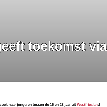
geeft toekomst vi
zoek naar jongeren tussen de 16 en 23 jaar uit
Westfrieslan
d