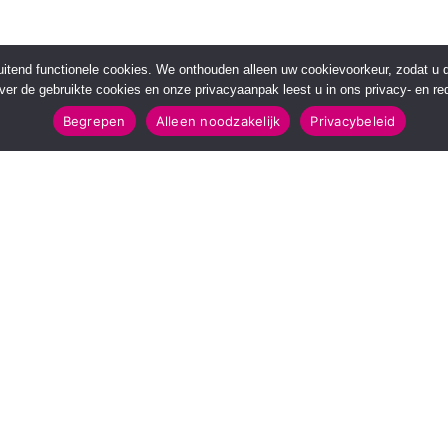
sluitend functionele cookies. We onthouden alleen uw cookievoorkeur, zodat u
over de gebruikte cookies en onze privacyaanpak leest u in ons privacy- en red
Begrepen
Alleen noodzakelijk
Privacybeleid
POPULAIRE TOPICS
112 & Handhaving
Amusement