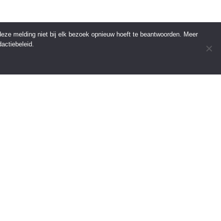
 deze melding niet bij elk bezoek opnieuw hoeft te beantwoorden. Meer
actiebeleid.
INFORMATIE
Over Regio Online
Contact