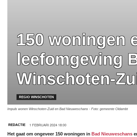
150 woningen e
leefomgeving 
Winschoten-Zu
REGIO WINSCHOTEN
Impuls wonen Winschoten-Zuid en Bad Nieuweschans - Foto: gemeente Oldambt
1 FEBRUARI 2024 18:00
REDACTIE
Het gaat om ongeveer 150 woningen in
Bad Nieuweschans
e