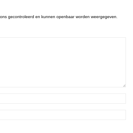
or ons gecontroleerd en kunnen openbaar worden weergegeven.
Naa
Ema