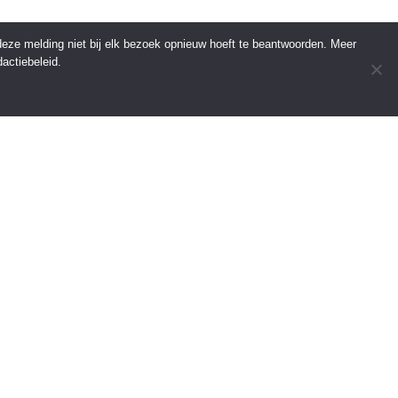
 deze melding niet bij elk bezoek opnieuw hoeft te beantwoorden. Meer
actiebeleid.
INFORMATIE
Over Regio Online
Contact
Voor bedrijven