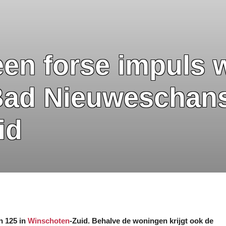
en forse impuls 
Bad Nieuweschan
id
n 125 in
Winschoten
-Zuid. Behalve de woningen krijgt ook de