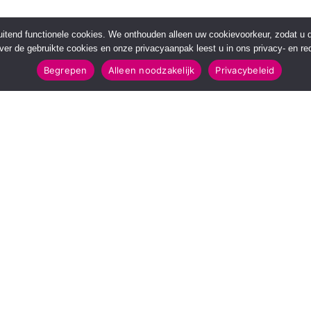
sluitend functionele cookies. We onthouden alleen uw cookievoorkeur, zodat u
over de gebruikte cookies en onze privacyaanpak leest u in ons privacy- en red
Begrepen
Alleen noodzakelijk
Privacybeleid
POPULAIRE TOPICS
112 & Handhaving
Amusement
Kunst & Cultuur