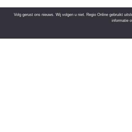
Volg gerust ons nieuws. Wij volgen u niet. Regio Online gebruikt uit
informatie 
SNELMENU
Voorpagina
Kies jouw regio
Binnenland