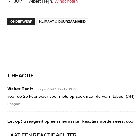
30/7 Albert Heijn,
Winschoten
ONDERWERP
KLIMAAT & DUURZAAMHEID
1 REACTIE
Walter Radix
27 juli 2026 13:27 Bij 13:27
voor de 2e keer weer voor niets op zoek naar de warmtebus. (AH)
Reageer
Let op:
u reageert op een nieuwssite. Reacties worden eerst do
LAAT EEN REACTIE ACHTER