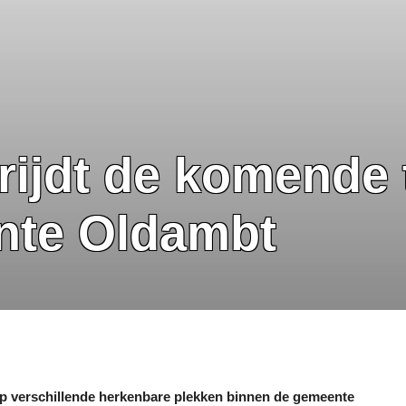
rijdt de komende
nte Oldambt
 verschillende herkenbare plekken binnen de gemeente