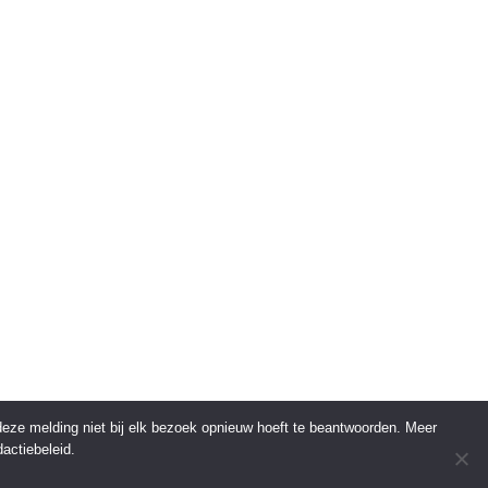
 deze melding niet bij elk bezoek opnieuw hoeft te beantwoorden. Meer
actiebeleid.