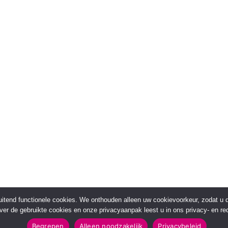
sluitend functionele cookies. We onthouden alleen uw cookievoorkeur, zodat u
over de gebruikte cookies en onze privacyaanpak leest u in ons privacy- en red
Begrepen
Alleen noodzakelijk
Privacybeleid