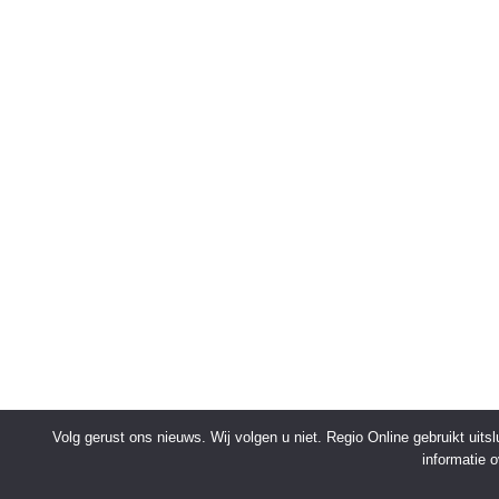
Volg gerust ons nieuws. Wij volgen u niet. Regio Online gebruikt uit
informatie 