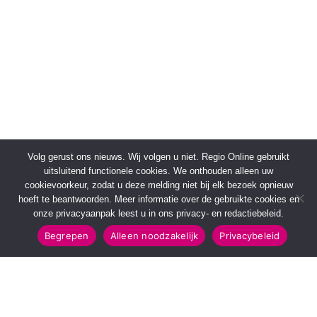
Volg gerust ons nieuws. Wij volgen u niet. Regio Online gebruikt
uitsluitend functionele cookies. We onthouden alleen uw
cookievoorkeur, zodat u deze melding niet bij elk bezoek opnieuw
hoeft te beantwoorden. Meer informatie over de gebruikte cookies en
onze privacyaanpak leest u in ons privacy- en redactiebeleid.
Begrepen
Alleen noodzakelijk
Privacybeleid