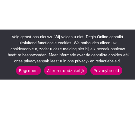
Volg gerust ons nieuws. Wij volgen u niet. Regio Online gebruikt
uitsluitend functionele cookies. We onthouden alleen uw
cookievoorkeur, zodat u deze melding niet bij elk bezoek opnieuw
hoeft te beantwoorden. Meer informatie over de gebruikte cookies en
onze privacyaanpak leest u in ons privacy- en redactiebeleid.
Begrepen
Alleen noodzakelijk
Privacybeleid
SNELMENU
POPULAIRE TOPICS
Voorpagina
112 & Handhaving
Kies jouw regio
Amusement
Binnenland
Kunst & Cultuur