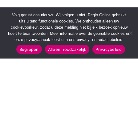
Volg gerust ons nieuws. Wij volgen u niet. Regio Online gebruikt
uitsluitend functionele cookies. We onthouden alleen uw
cookievoorkeur, zodat u deze melding niet bij elk bezoek opnieuw
hoeft te beantwoorden. Meer informatie over de gebruikte cookies en
onze privacyaanpak leest u in ons privacy- en redactiebeleid.
Begrepen
Alleen noodzakelijk
Privacybeleid
SNELMENU
POPULAIRE TOPICS
Voorpagina
112 & Handhaving
Kies jouw regio
Amusement
Binnenland
Kunst & Cultuur
Buitenland
Leefomgeving
Mens & Maatschappij