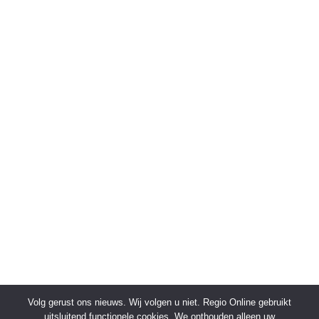
Volg gerust ons nieuws. Wij volgen u niet. Regio Online gebruikt
uitsluitend functionele cookies. We onthouden alleen uw