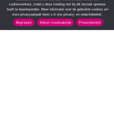
cookievoorkeur, zodat u deze melding niet bij elk bezoek opnieuw
hoeft te beantwoorden. Meer informatie over de gebruikte cookies en
onze privacyaanpak leest u in ons privacy- en redactiebeleid.
Begrepen
Alleen noodzakelijk
Privacybeleid
SNELMENU
POPULAIRE TOPICS
Voorpagina
112 & Handhaving
Kies jouw regio
Amusement
Binnenland
Kunst & Cultuur
Buitenland
Leefomgeving
Mens & Maatschappij
Recreatie
Sport & Bewegen