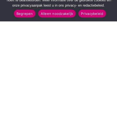
hoeft te beantwoorden. Meer informatie over de gebruikte cookies en
onze privacyaanpak leest u in ons privacy- en redactiebeleid.
Begrepen
Alleen noodzakelijk
Privacybeleid
SNELMENU
POPULAIRE TOPICS
Voorpagina
112 & Handhaving
Kies jouw regio
Amusement
Binnenland
Kunst & Cultuur
Buitenland
Leefomgeving
Mens & Maatschappij
Recreatie
Sport & Bewegen
INFORMATIE