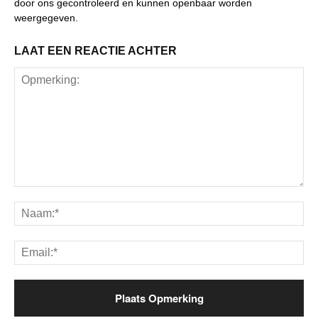
door ons gecontroleerd en kunnen openbaar worden
weergegeven.
LAAT EEN REACTIE ACHTER
Opmerking:
Na
Ema