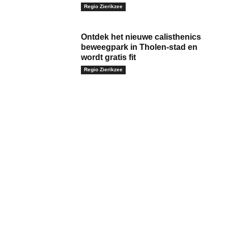
Regio Zierikzee
Ontdek het nieuwe calisthenics
beweegpark in Tholen-stad en
wordt gratis fit
Regio Zierikzee