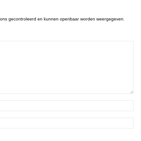
or ons gecontroleerd en kunnen openbaar worden weergegeven.
Naa
Ema