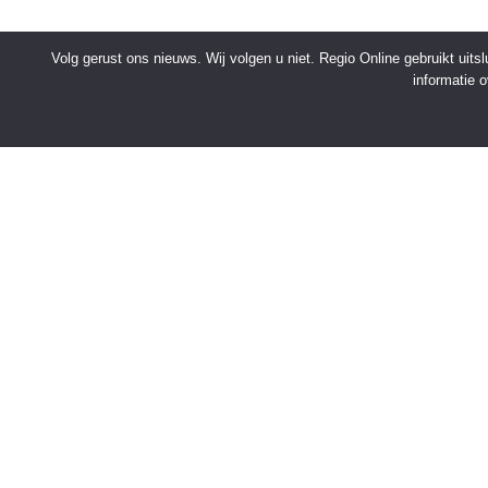
Volg gerust ons nieuws. Wij volgen u niet. Regio Online gebruikt uit
informatie 
SNELMENU
Voorpagina
Kies jouw regio
Binnenland