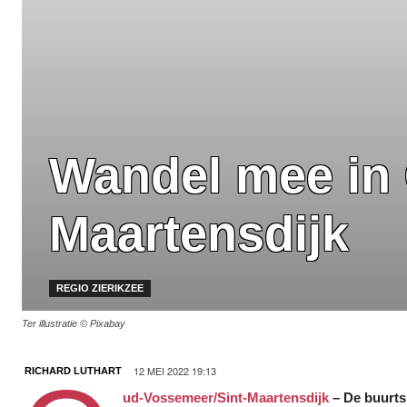
Wandel mee in
Maartensdijk
REGIO ZIERIKZEE
Ter illustratie © Pixabay
12 MEI 2022 19:13
RICHARD LUTHART
ud-Vossemeer/Sint-Maartensdijk
–
De buurts