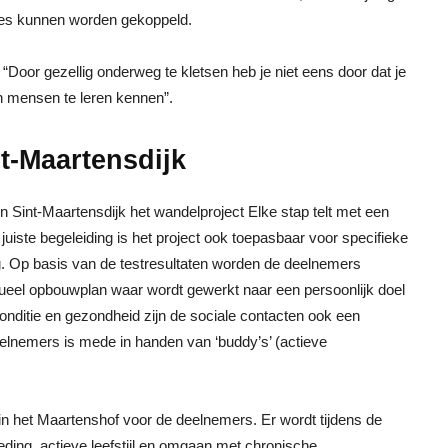
jes kunnen worden gekoppeld.
 “Door gezellig onderweg te kletsen heb je niet eens door dat je
n mensen te leren kennen”.
nt-Maartensdijk
 Sint-Maartensdijk het wandelproject Elke stap telt met een
e juiste begeleiding is het project ook toepasbaar voor specifieke
 Op basis van de testresultaten worden de deelnemers
dueel opbouwplan waar wordt gewerkt naar een persoonlijk doel
ditie en gezondheid zijn de sociale contacten ook een
eelnemers is mede in handen van ‘buddy’s’ (actieve
n het Maartenshof voor de deelnemers. Er wordt tijdens de
ding, actieve leefstijl en omgaan met chronische