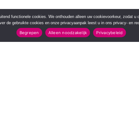
sluitend functionele cookies. We onthouden alleen uw cookievoorkeur, zodat u
over de gebruikte cookies en onze privacyaanpak leest u in ons privacy- en red
Begrepen
Alleen noodzakelijk
Privacybeleid
POPULAIRE TOPICS
112 & Handhaving
Amusement
Kunst & Cultuur