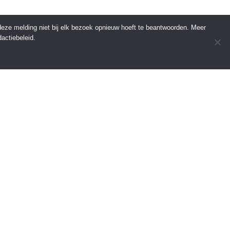
 deze melding niet bij elk bezoek opnieuw hoeft te beantwoorden. Meer
actiebeleid.
INFORMATIE
Over Regio Online
Contact
Voor bedrijven