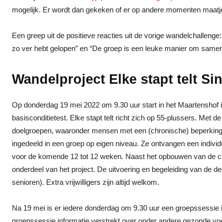
mogelijk. Er wordt dan gekeken of er op andere momenten maat
Een greep uit de positieve reacties uit de vorige wandelchallenge:
zo ver hebt gelopen” en “De groep is een leuke manier om same
Wandelproject Elke stapt telt Si
Op donderdag 19 mei 2022 om 9.30 uur start in het Maartenshof in
basisconditietest. Elke stapt telt richt zich op 55-plussers. Met d
doelgroepen, waaronder mensen met een (chronische) beperking.
ingedeeld in een groep op eigen niveau. Ze ontvangen een indivi
voor de komende 12 tot 12 weken. Naast het opbouwen van de con
onderdeel van het project. De uitvoering en begeleiding van de d
senioren). Extra vrijwilligers zijn altijd welkom.
Na 19 mei is er iedere donderdag om 9.30 uur een groepssessie i
groepssessie informatie verstrekt over onder andere gezonde voe