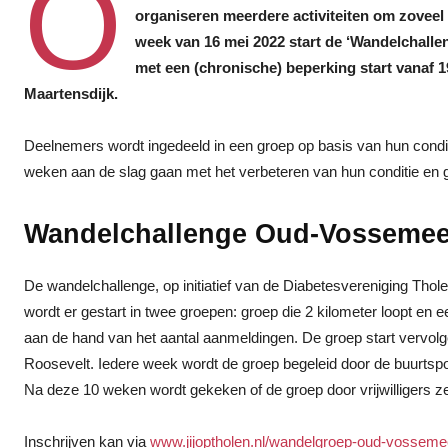
O
organiseren meerdere activiteiten om zoveel 
week van 16 mei 2022 start de ‘Wandelchalle
met een (chronische) beperking start vanaf 19
Maartensdijk.
Deelnemers wordt ingedeeld in een groep op basis van hun conditi
weken aan de slag gaan met het verbeteren van hun conditie en 
Wandelchallenge Oud-Vossemee
De wandelchallenge, op initiatief van de Diabetesvereniging Thole
wordt er gestart in twee groepen: groep die 2 kilometer loopt en e
aan de hand van het aantal aanmeldingen. De groep start vervol
Roosevelt. Iedere week wordt de groep begeleid door de buurtspo
Na deze 10 weken wordt gekeken of de groep door vrijwilligers ze
Inschrijven kan via
www.jijoptholen.nl/wandelgroep-oud-vosseme