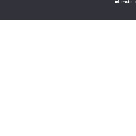
informatie 
SNELMENU
Voorpagina
Kies jouw regio
Binnenland
Buitenland