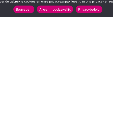
over de gebruikte cookies en onze privacyaanpak leest u in ons privacy- en red
Begrepen
Alleen noodzakelijk
Privacybeleid
POPULAIRE TOPICS
112 & Handhaving
Amusement
Kunst & Cultuur
Leefomgeving
Mens & Maatschappij
Recreatie