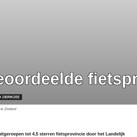
eoordeelde fietsp
 ZIERIKZEE
cie Zeeland
geroepen tot 4,5 sterren fietsprovincie door het Landelijk