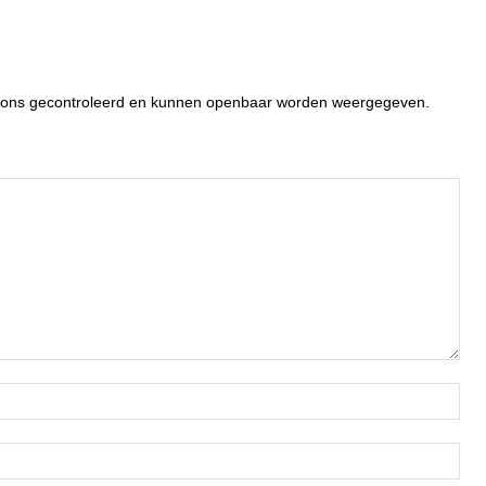
or ons gecontroleerd en kunnen openbaar worden weergegeven.
Naa
Ema