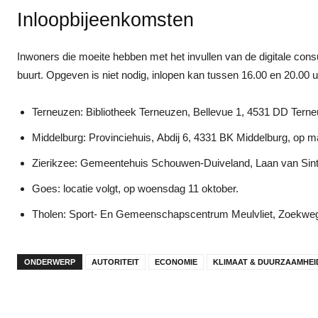
Inloopbijeenkomsten
Inwoners die moeite hebben met het invullen van de digitale consu
buurt. Opgeven is niet nodig, inlopen kan tussen 16.00 en 20.00 u
Terneuzen: Bibliotheek Terneuzen, Bellevue 1, 4531 DD Tern
Middelburg: Provinciehuis, Abdij 6, 4331 BK Middelburg, op m
Zierikzee: Gemeentehuis Schouwen-Duiveland, Laan van Sint H
Goes: locatie volgt, op woensdag 11 oktober.
Tholen: Sport- En Gemeenschapscentrum Meulvliet, Zoekweg
ONDERWERP
AUTORITEIT
ECONOMIE
KLIMAAT & DUURZAAMHEI