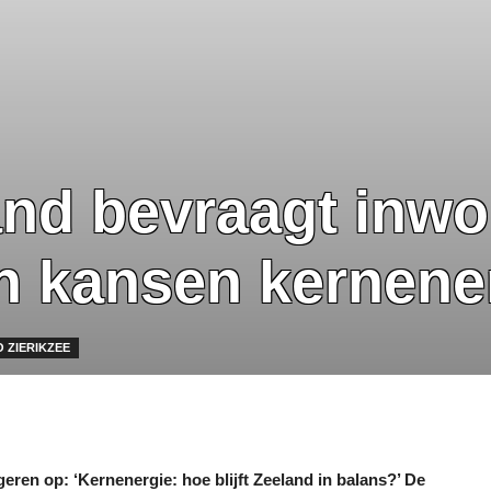
and bevraagt inwo
n kansen kernene
 ZIERIKZEE
ren op: ‘Kernenergie: hoe blijft Zeeland in balans?’ De