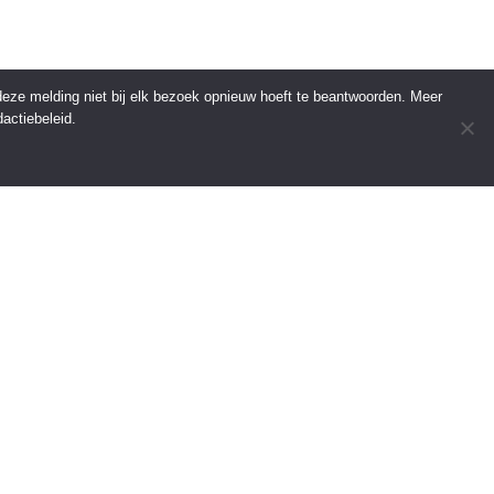
 deze melding niet bij elk bezoek opnieuw hoeft te beantwoorden. Meer
actiebeleid.
INFORMATIE
Over Regio Online