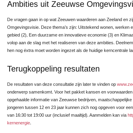
Ambities uit Zeeuwse Omgevingsvi
De vragen gaan in op wat Zeeuwen waarderen aan Zeeland en zij
Omgevingsvisie. Deze thema’s zijn: Uitstekend wonen, werken en l
gebied (2), Een duurzame en innovatieve economie (3) en Klimaat
volop aan de slag met het realiseren van deze ambities. Deeln
hen nog éxtra moet worden ingezet als de huidige kerncentrale lan
Terugkoppeling resultaten
De resultaten van deze consultatie zijn later te vinden op
www.zee
onderwerp samenkomt. Voor het pakket kansen en voorwaarden da
opgehaalde informatie van Zeeuwse bedrijven, maatschappelij
jongeren tussen 12 en 23 jaar kunnen zich nog opgeven voor ee
van 16:30 tot 19:00 uur (inclusief maaltijd). Aanmelden kan via
ht
kernenergie
.