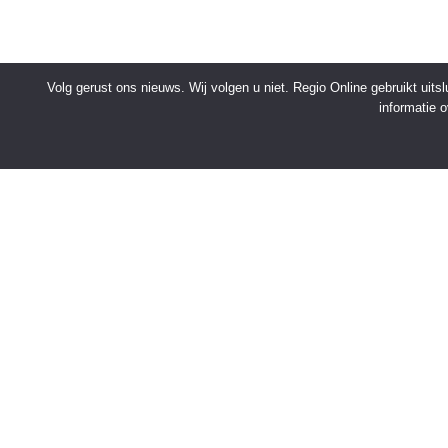
Volg gerust ons nieuws. Wij volgen u niet. Regio Online gebruikt uit
informatie 
SNELMENU
Voorpagina