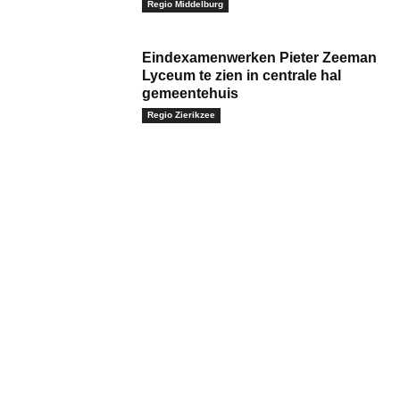
Regio Middelburg
Eindexamenwerken Pieter Zeeman
Lyceum te zien in centrale hal
gemeentehuis
Regio Zierikzee