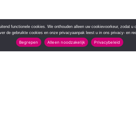
sluitend functionele cookies. We onthouden alleen uw cookievoorkeur, zodat u
over de gebruikte cookies en onze privacyaanpak leest u in ons privacy- en red
Begrepen
Alleen noodzakelijk
Privacybeleid
POPULAIRE TOPICS
112 & Handhaving