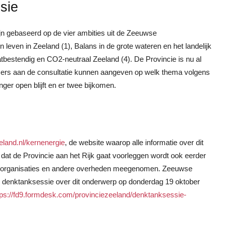
sie
n gebaseerd op de vier ambities uit de Zeeuwse
even in Zeeland (1), Balans in de grote wateren en het landelijk
bestendig en CO2-neutraal Zeeland (4). De Provincie is nu al
emers aan de consultatie kunnen aangeven op welk thema volgens
ger open blijft en er twee bijkomen.
land.nl/kernenergie
, de website waarop alle informatie over dit
t de Provincie aan het Rijk gaat voorleggen wordt ook eerder
ke organisaties en andere overheden meegenomen. Zeeuwse
n denktanksessie over dit onderwerp op donderdag 19 oktober
tps://fd9.formdesk.com/provinciezeeland/denktanksessie-