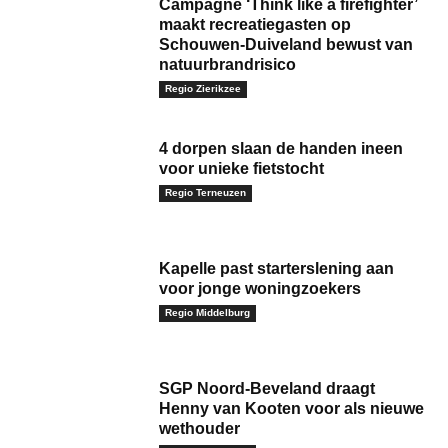
Campagne ‘Think like a firefighter’
maakt recreatiegasten op
Schouwen-Duiveland bewust van
natuurbrandrisico
Regio Zierikzee
4 dorpen slaan de handen ineen
voor unieke fietstocht
Regio Terneuzen
Kapelle past starterslening aan
voor jonge woningzoekers
Regio Middelburg
SGP Noord-Beveland draagt
Henny van Kooten voor als nieuwe
wethouder