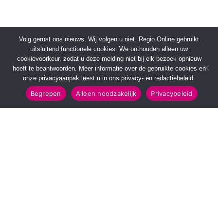
Volg gerust ons nieuws. Wij volgen u niet. Regio Online gebruikt
uitsluitend functionele cookies. We onthouden alleen uw
cookievoorkeur, zodat u deze melding niet bij elk bezoek opnieuw
hoeft te beantwoorden. Meer informatie over de gebruikte cookies en
onze privacyaanpak leest u in ons privacy- en redactiebeleid.
Begrepen
Alleen noodzakelijk
Privacybeleid
SNELMENU
POPULAIRE TOPICS
Voorpagina
112 & Handhaving
Kies jouw regio
Amusement
Binnenland
Kunst & Cultuur
Buitenland
Leefomgeving