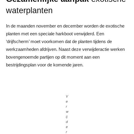
waterplanten
In de maanden november en december worden de exotische
planten met een speciale harkboot verwijderd. Een
‘drijfscherm’ moet voorkomen dat de planten tijdens de
werkzaamheden afdrijven. Naast deze verwijderactie werken
bovengenoemde partijen op dit moment aan een
bestrijdingsplan voor de komende jaren.
V
e
r
w
ij
d
e
r