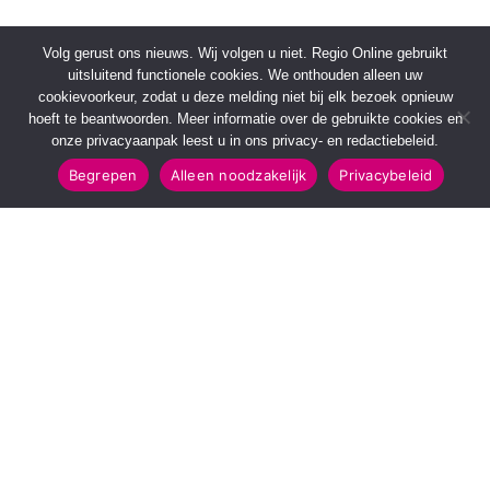
Volg gerust ons nieuws. Wij volgen u niet. Regio Online gebruikt
uitsluitend functionele cookies. We onthouden alleen uw
cookievoorkeur, zodat u deze melding niet bij elk bezoek opnieuw
hoeft te beantwoorden. Meer informatie over de gebruikte cookies en
onze privacyaanpak leest u in ons privacy- en redactiebeleid.
Begrepen
Alleen noodzakelijk
Privacybeleid
SNELMENU
POPULAIRE TOPICS
Voorpagina
112 & Handhaving
Kies jouw regio
Amusement
Binnenland
Kunst & Cultuur
Buitenland
Leefomgeving
Mens & Maatschappij