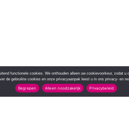
sluitend functionele cookies. We onthouden alleen uw cookievoorkeur, zodat u
over de gebruikte cookies en onze privacyaanpak leest u in ons privacy- en red
Begrepen
Alleen noodzakelijk
Privacybeleid