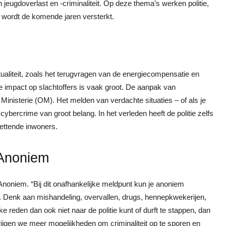
n jeugdoverlast en -criminaliteit. Op deze thema’s werken politie,
ordt de komende jaren versterkt.
ualiteit, zoals het terugvragen van de energiecompensatie en
De impact op slachtoffers is vaak groot. De aanpak van
inisterie (OM). Het melden van verdachte situaties – of als je
ybercrime van groot belang. In het verleden heeft de politie zelfs
ettende inwoners.
Anoniem
oniem. “Bij dit onafhankelijke meldpunt kun je anoniem
. Denk aan mishandeling, overvallen, drugs, hennepkwekerijen,
 reden dan ook niet naar de politie kunt of durft te stappen, dan
jgen we meer mogelijkheden om criminaliteit op te sporen en