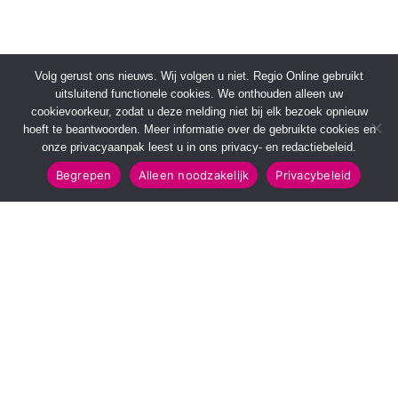
Volg gerust ons nieuws. Wij volgen u niet. Regio Online gebruikt
uitsluitend functionele cookies. We onthouden alleen uw
cookievoorkeur, zodat u deze melding niet bij elk bezoek opnieuw
hoeft te beantwoorden. Meer informatie over de gebruikte cookies en
onze privacyaanpak leest u in ons privacy- en redactiebeleid.
Begrepen
Alleen noodzakelijk
Privacybeleid
SNELMENU
POPULAIRE TOPICS
Voorpagina
112 & Handhaving
Kies jouw regio
Amusement
Binnenland
Kunst & Cultuur
Buitenland
Leefomgeving