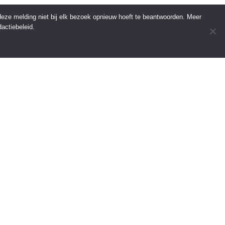
 deze melding niet bij elk bezoek opnieuw hoeft te beantwoorden. Meer
actiebeleid.
INFORMATIE
Over Regio Online
Contact
Voor bedrijven
Tip de redactie