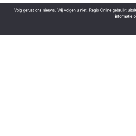
Volg gerust ons nieuws. Wij volgen u niet. Regio Online gebruikt uit
informatie 
SNELMENU
Voorpagina
Kies jouw regio
Binnenland
Buitenland