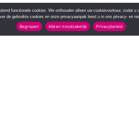
sluitend functionele cookies. We onthouden alleen uw cookievoorkeur, zodat u
over de gebruikte cookies en onze privacyaanpak leest u in ons privacy- en red
Begrepen
Alleen noodzakelijk
Privacybeleid
POPULAIRE TOPICS
112 & Handhaving
Amusement
Kunst & Cultuur
Leefomgeving