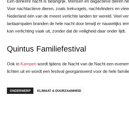
Een donkere nacht is belangrijk. Mensen en dagactieve dieren heb
Voor nachtactieve dieren, zoals trekvogels, nachtvlinders en vle
Nederland één van de meest verlichte landen ter wereld. Veel v
lantaarnpalen branden de hele nacht door terwijl er nauwelijks 
kan verlichting vaak uit, zonder dat de veiligheid daar onder lijdt.
Quintus Familiefestival
Ook in
Kampen
wordt tijdens de Nacht van de Nacht een evenem
lichten uit en wordt een festival georganiseerd voor de hele famili
ONDERWERP
KLIMAAT & DUURZAAMHEID