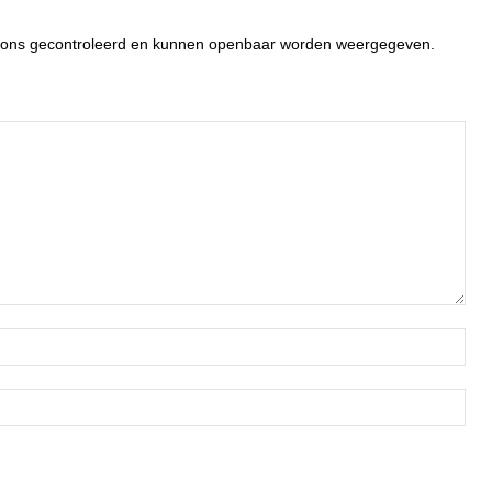
or ons gecontroleerd en kunnen openbaar worden weergegeven.
Naa
Ema