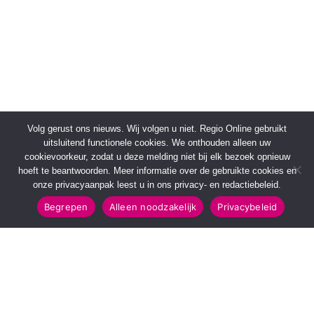
Volg gerust ons nieuws. Wij volgen u niet. Regio Online gebruikt
uitsluitend functionele cookies. We onthouden alleen uw
cookievoorkeur, zodat u deze melding niet bij elk bezoek opnieuw
hoeft te beantwoorden. Meer informatie over de gebruikte cookies en
onze privacyaanpak leest u in ons privacy- en redactiebeleid.
Begrepen
Alleen noodzakelijk
Privacybeleid
SNELMENU
POPULAIRE TOPICS