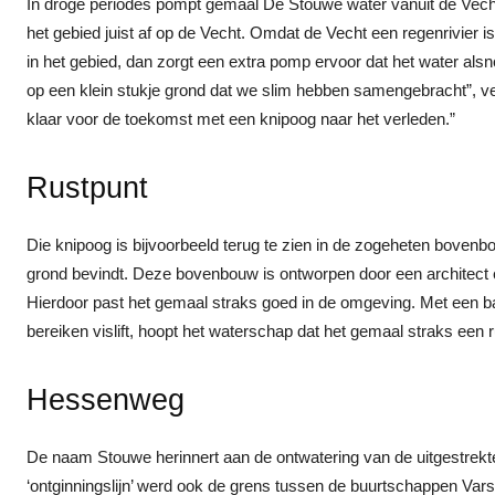
In droge periodes pompt gemaal De Stouwe water vanuit de Vecht h
het gebied juist af op de Vecht. Omdat de Vecht een regenrivier is,
in het gebied, dan zorgt een extra pomp ervoor dat het water als
op een klein stukje grond dat we slim hebben samengebracht”, v
klaar voor de toekomst met een knipoog naar het verleden.”
Rustpunt
Die knipoog is bijvoorbeeld terug te zien in de zogeheten bovenb
grond bevindt. Deze bovenbouw is ontworpen door een architect en
Hierdoor past het gemaal straks goed in de omgeving. Met een ban
bereiken vislift, hoopt het waterschap dat het gemaal straks een r
Hessenweg
De naam Stouwe herinnert aan de ontwatering van de uitgestrek
‘ontginningslijn’ werd ook de grens tussen de buurtschappen Va