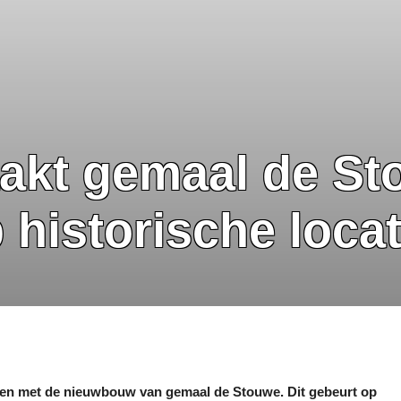
kt gemaal de Sto
 historische loca
nen met de nieuwbouw van gemaal de Stouwe. Dit gebeurt o
p