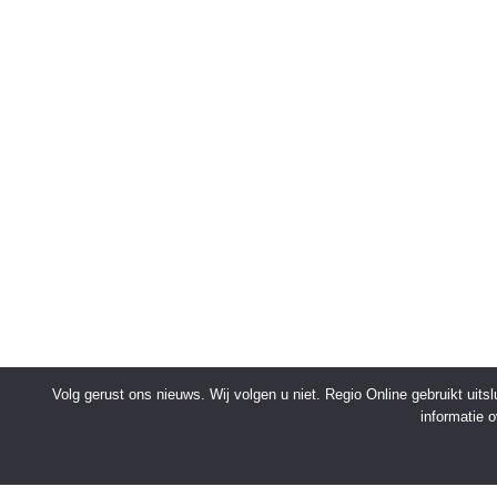
Volg gerust ons nieuws. Wij volgen u niet. Regio Online gebruikt uit
informatie 