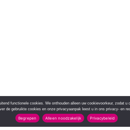
sluitend functionele cookies. We onthouden alleen uw cookievoorkeur, zodat u
over de gebruikte cookies en onze privacyaanpak leest u in ons privacy- en red
Begrepen
Alleen noodzakelijk
Privacybeleid