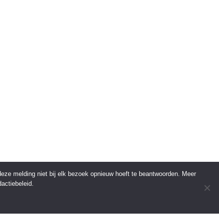
 deze melding niet bij elk bezoek opnieuw hoeft te beantwoorden. Meer
actiebeleid.