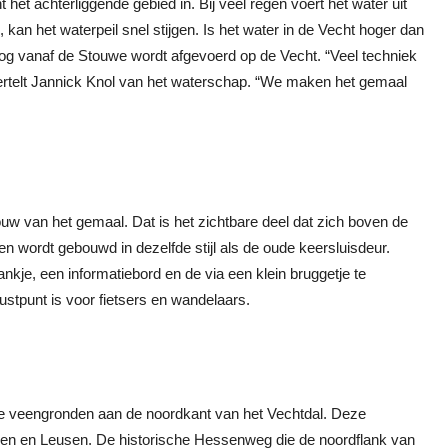
et achterliggende gebied in. Bij veel regen voert het water uit
 kan het waterpeil snel stijgen. Is het water in de Vecht hoger dan
nog vanaf de Stouwe wordt afgevoerd op de Vecht. “Veel techniek
ertelt Jannick Knol van het waterschap. “We maken het gemaal
ouw van het gemaal. Dat is het zichtbare deel dat zich boven de
 wordt gebouwd in dezelfde stijl als de oude keersluisdeur.
kje, een informatiebord en de via een klein bruggetje te
ustpunt is voor fietsers en wandelaars.
te veengronden aan de noordkant van het Vechtdal. Deze
rsen en Leusen. De historische Hessenweg die de noordflank van